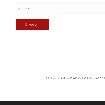
4 + 3 = ?
S.A.S. au capital de 30 600 € • R.C.S. Paris 65 