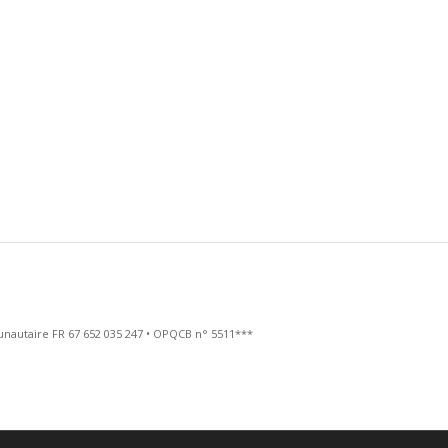
ommunautaire FR 67 652 035 247 • OPQCB n° 5511***