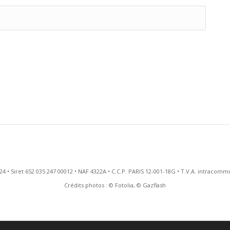
B 3524 • Siret 652 035 247 00012 • NAF 4322A • C.C.P. PARIS 12-001-18G • T.V.A. intrac
Crédits photos : © Fotolia, © Gazflash